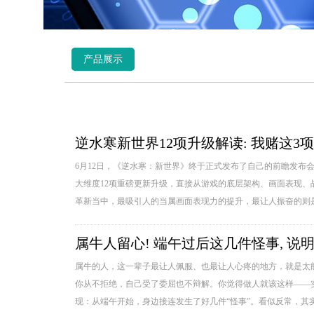
产品展示
逆水寒新世界12项升级解读: 我赌这3
6月12日，《逆水寒：新世界》终于正式发布了自己的前瞻发布
大维度12项重磅更新升级，直接从游戏的底层架构、画面表现、
革新当中，最吸引人的当属画面表现力的提升，最让人振奋的则是
属牛人留心! 端午过后这几件怪事, 说
属牛的人，这一辈子最让人佩服、也最让人心疼的地方，就是太
你从不拒绝，自己受了委屈也不辩解。你觉得做人就该这样——
现：从端午开始，身边接连发生了好几件“怪事”。看似反常，其实