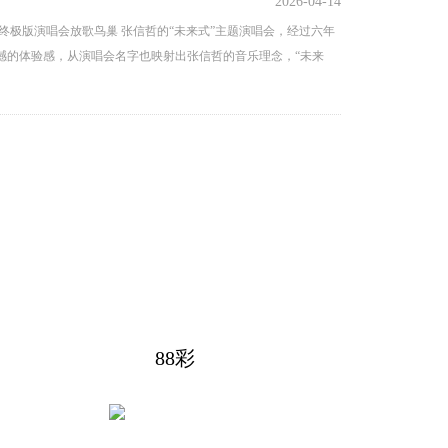
2026-04-14
终极版演唱会放歌鸟巢 张信哲的“未来式”主题演唱会，经过六年
震撼的体验感，从演唱会名字也映射出张信哲的音乐理念，“未来
88彩