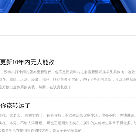
项更新10年内无人能敌
会。没有小打小闹的版本更新迭代，也不是用资料片之名当新游戏挂羊头卖狗肉，这款
战斗、剧情、玩法、经济、福利、联动等多个层面，进行了全面的革新，可以说彻底颠
万物出金体系的实装，然而，在认真复盘了...
明你该转运了
能扛、太老实。 你踏实肯干、任劳任怨，不管生活给你多少活，你都不吭一声地做完
实在、本分、不给人添麻烦。 可也正是因为太实在，属牛的人前半生常常干得最多、
都是生活在悄悄帮你调转方向，是日子开始翻篇的...