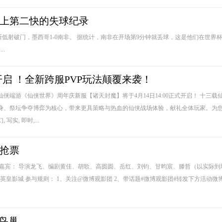
杯上第二快的失球纪录
低射破门，墨西哥1-0南非。 据统计，南非在开场第9分钟就丢球，这是他们在世界杯
.
开启 ！全新跨服PVP玩法颠覆来袭！
端游《仙侠世界》周年庆新服【诸天封魔】将于4月14日14:00正式开启！ 十三载仙
王变身、祭坛争夺博弈为核心，带来更具策略与热血的仙侠战场体验，献礼全体玩家。
实, 即时,...
抢票
： 导演龙飞、编剧黄佳、胡歌、高圆圆、岳红、刘钧、甘昀宸、滕哲（以实际到场为准） 
影城： 北京英皇影城 参与规则： 1、关注@微博观影团 2、带话题#微博观影团#转发下方活
鸟巢