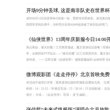
开场9分钟丢球, 这是南非队史在世界
虎扑06月12日讯世界杯A组第一轮，墨西哥对阵南非。基尼奥内斯
阵西班牙的比赛中，当时劳尔在第4分钟就攻破了南非队的球门。..
《仙侠世界》13周年庆新服今日14:00
风云再起，诸天封魔！三方阵营激战，魔王变身玩法首曝！经典仙侠
年，全新跨区PVP玩法——“诸天封魔” 以三方阵营对决、魔
装待发。 >>> 立即注册《仙侠世界》 领取新服福利 仙侠世界 玄幻, 写
微博观影团《走走停停》北京首映免费
本活动不做另行开奖，获奖者请以接到官微私信通知为准。 出席嘉宾
时间：14：15-15：58 映后互动：15：58-16：13 活动
简介： 片名：《走走停停》 导演： 龙飞 编剧...
张信哲“未来式终极版”演唱会六月放歌